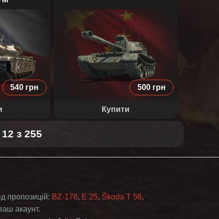
OTOTYP
59-PATTON
540 грн
500 грн
и
Купити
12 з 255
ред пропозицій:
BZ-176
,
E 25
,
Škoda T 56
,
ваш акаунт.