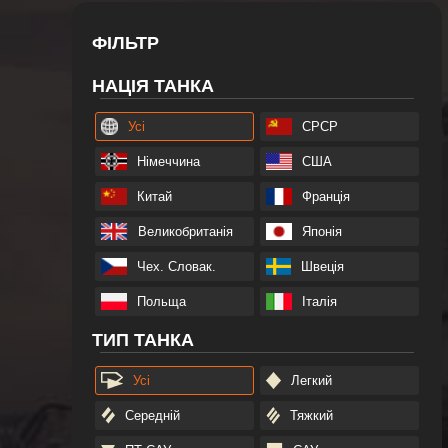
ФІЛЬТР
НАЦІЯ ТАНКА
Усі
СРСР
Німеччина
США
Китай
Франція
Великобританія
Японія
Чех. Словак.
Швеція
Польща
Італія
ТИП ТАНКА
Усі
Легкий
Середній
Тяжкий