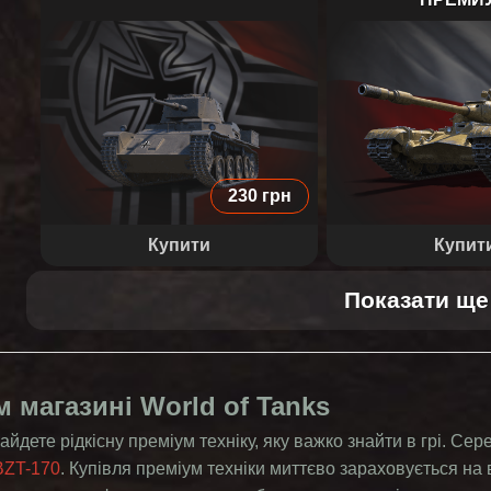
43 M. TOLDI III
50TP PR
230 грн
Купити
Купит
Показати ще 
м магазині World of Tanks
айдете рідкісну преміум техніку, яку важко знайти в грі. Се
BZT-170
. Купівля преміум техніки миттєво зараховується на 