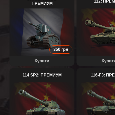
112: ПРЕ
ПРЕМИУМ
105 LEFH18B2
112
350 грн
Купити
Купит
114 SP2: ПРЕМИУМ
116-F3: ПР
114 SP2
116-F3