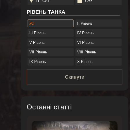
ПТ-САУ
САУ
РІВЕНЬ ТАНКА
Усі
II Рівень
III Рівень
IV Рівень
V Рівень
VI Рівень
VII Рівень
VIII Рівень
IX Рівень
X Рівень
Скинути
Останні статті