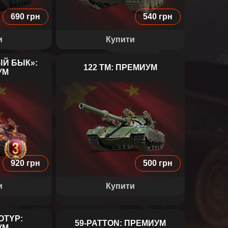
690 грн
540 грн
и
Купити
ЫЙ БЫК»:
122 TM: ПРЕМИУМ
УМ
«ЛУННЫЙ БЫК»
122 TM
920 грн
500 грн
и
Купити
OTYP:
59-PATTON: ПРЕМИУМ
УМ