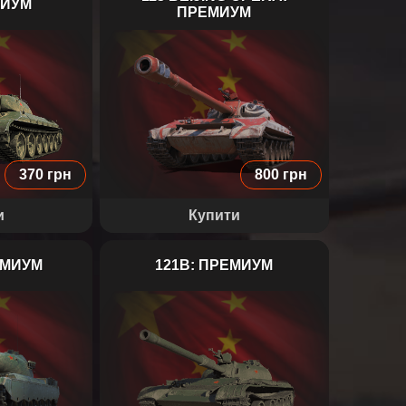
МИУМ
ПРЕМИУМ
113 BEIJING OPERA
370 грн
800 грн
и
Купити
ЕМИУМ
121B: ПРЕМИУМ
121B