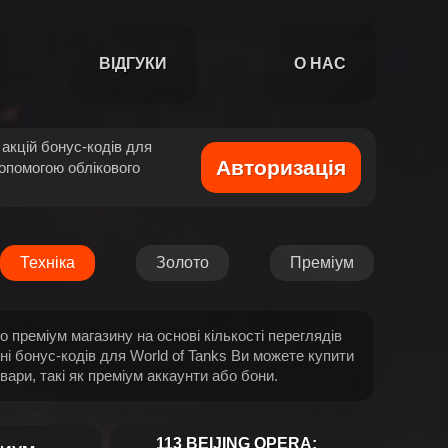
ВІДГУКИ
О НАС
акцій бонус-кодів для
Авторизація
допомогою облікового
Техніка
Золото
Преміум
 преміум магазину на основі кількості переглядів
ні бонус-кодів для World of Tanks Ви можете купити
овари, такі як преміум аккаунти або бони.
113 BEIJING OPERA: