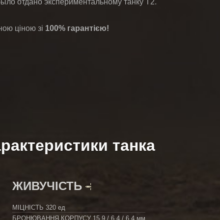
было отдано экспериментальному танку Т2.
ною ціною зі
100% гарантією!
рактеристики танка
ЖИВУЧІСТЬ
МІЦНІСТЬ
320 ед
БРОНЮВАННЯ КОРПУСУ
15.9 / 6.4 / 6.4 мм