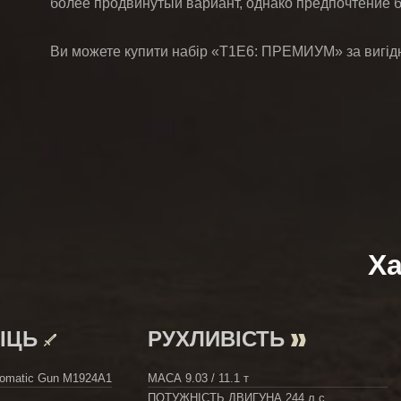
более продвинутый вариант, однако предпочтение 
Ви можете купити набір «T1E6: ПРЕМИУМ» за вигід
Ха
МІЦЬ
РУХЛИВІСТЬ
omatic Gun M1924A1
МАСА
9.03 / 11.1 т
ПОТУЖНІСТЬ ДВИГУНА
244 л.с.