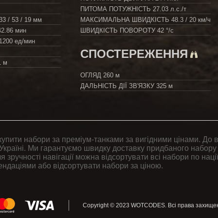
ПИТОМА ПОТУЖНІСТЬ
27.03 л.с./т
33 / 53 / 19 мм
МАКСИМАЛЬНА ШВИДКІСТЬ
48.3 / 20 км/ч
42.86 мин
ШВИДКІСТЬ ПОВОРОТУ
42 °/с
1200 ед/мин
СПОСТЕРЕЖЕННЯ
1 м
ОГЛЯД
260 м
ДАЛЬНІСТЬ ДІЇ ЗВ'ЯЗКУ
325 м
купити набори за преміум-танками за вигідними цінами. До 
Україні. Ми гарантуємо швидку доставку придбаного набору
я зручності навігації можна відсортувати всі набори по нації
ендаціями або відсортувати набори за ціною.
Copyright © 2023
WOTCODES
. Всі права захищен