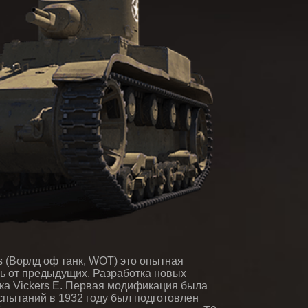
s (Ворлд оф танк, WOT) это опытная
сь от предыдущих. Разработка новых
ка Vickers E. Первая модификация была
спытаний в 1932 году был подготовлен