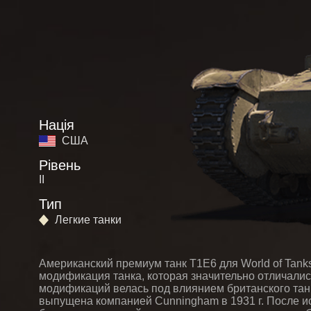
Нація
США
Рівень
II
Тип
Легкие танки
Американский премиум танк T1E6 для World of Tank
модификация танка, которая значительно отличали
модификаций велась под влиянием британского тан
выпущена компанией Cunningham в 1931 г. После и