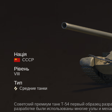
Нація
СССР
Рівень
VIII
Тип
Средние танки
Советский премиум танк Т-54 первый образец разра
разработке были использованы многие узлы и меха