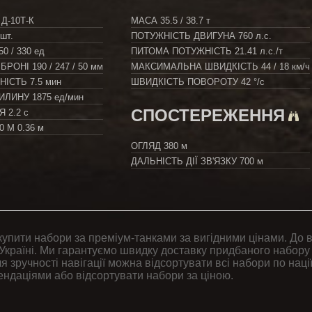
 Д-10Т-К
МАСА
35.5 / 38.7 т
 шт.
ПОТУЖНІСТЬ ДВИГУНА
760 л.с.
50 / 330 ед
ПИТОМА ПОТУЖНІСТЬ
21.41 л.с./т
 БРОНІ
190 / 247 / 50 мм
МАКСИМАЛЬНА ШВИДКІСТЬ
44 / 18 км/ч
ЬНІСТЬ
7.5 мин
ШВИДКІСТЬ ПОВОРОТУ
42 °/с
ВИЛИНУ
1875 ед/мин
СПОСТЕРЕЖЕННЯ
НЯ
2.2 с
00 М
0.36 м
ОГЛЯД
380 м
ДАЛЬНІСТЬ ДІЇ ЗВ'ЯЗКУ
700 м
купити набори за преміум-танками за вигідними цінами. До 
Україні. Ми гарантуємо швидку доставку придбаного набору
я зручності навігації можна відсортувати всі набори по нації
ендаціями або відсортувати набори за ціною.