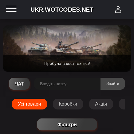
UKR.WOTCODES.NET
Прибула важка техніка!
ЧАТ
Знайти
Усі товари
Коробки
Акція
Тех
Фільтри