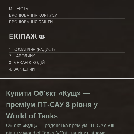
МІЦНІСТЬ
-
БРОНЮВАННЯ КОРПУСУ
-
БРОНЮВАННЯ БАШТИ
-
ЕКІПАЖ
1. КОМАНДИР (РАДИСТ)
2. НАВОДЧИК
3. МЕХАНІК-ВОДІЙ
4. ЗАРЯДНИЙ
Купити Об'єкт «Кущ» —
преміум ПТ-САУ 8 рівня у
World of Tanks
Об'єкт «Кущ»
— радянська преміум ПТ-САУ VIII
рівня у World of Tanks («Світ танків»), відома