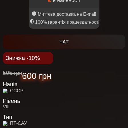
Є
в наявності
Миттєва доставка на E-mail
100% гарантія працездатності
ЧАТ
Знижка -10%
595 грн
600 грн
Нація
СССР
Рівень
VIII
Тип
ПТ-САУ