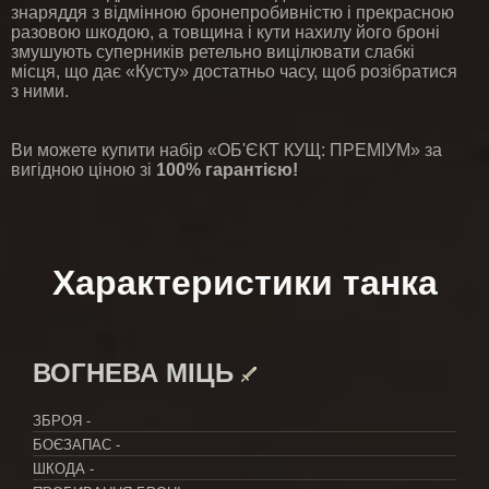
знаряддя з відмінною бронепробивністю і прекрасною
разовою шкодою, а товщина і кути нахилу його броні
змушують суперників ретельно вицілювати слабкі
місця, що дає «Кусту» достатньо часу, щоб розібратися
з ними.
Ви можете купити набір «ОБ'ЄКТ КУЩ: ПРЕМІУМ» за
вигідною ціною зі
100% гарантією!
Характеристики танка
ВОГНЕВА МІЦЬ
ЗБРОЯ
-
БОЄЗАПАС
-
ШКОДА
-