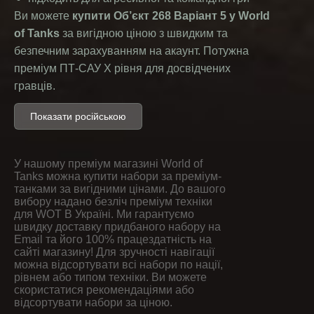
Ви можете
купити Об’єкт 268 Варіант 5 у World
of Tanks
за вигідною ціною з швидким та
безпечним зарахуванням на акаунт. Потужна
преміум ПТ-САУ X рівня для досвідчених
гравців.
Купить Объект 268 Варіант 5
Показати російською
— премиум ПТ-САУ X уровня
World of Tanks
У нашому преміум магазині World of
Tanks можна купити набори за преміум-
Объект 268 Варіант 5
— советская премиум ПТ-
танками за вигідними цінами. До вашого
САУ X уровня в игре «Мир танков»,
вибору надано безліч преміум техніки
для WOT В Україні. Ми гарантуємо
отличающаяся мощной пушкой, высоким
швидку доставку придбаного набору на
разовым уроном и стабильной работой на
Email та його 100% працездатність на
сайті магазину! Для зручності навігації
средних и дальних дистанциях.
можна відсортувати всі набори по нації,
Если вам нужна
премиум ПТ X уровня для
рівнем або типом техніки. Ви можете
агрессивного и позиционного стиля игры
,
скористатися рекомендаціями або
відсортувати набори за ціною.
Объект 268 Варіант 5 станет отличным выбором.