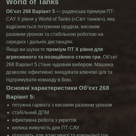
World of Tanks
Об’єкт 268 Варіант 5
— радянська преміум ПТ-
САУ X рівня у World of Tanks («Світ танків»), яка
відрізняється потужним орудієм, високим
разовим уроном та стабільною роботою на
середніх і дальніх дистанціях.
Якщо ви шукаєте
преміум ПТ X рівня для
агресивного та позиційного стилю гри
, Об’єкт
268 Варіант 5 стане чудовим вибором. Машина
дозволяє ефективно знищувати ключові цілі та
підтримувати команду в бою.
Основні характеристики Об’єкт 268
Варіант 5:
потужна гармата з високим разовим уроном
стабільний ДПМ
ефективна робота з укриттів
велика живучість для ПТ-САУ
підходить для агресивної та командної гри