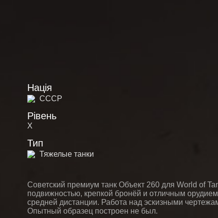
Нація
СССР
Рівень
X
Тип
Тяжелые танки
Советский премиум танк Объект 260 для World of Ta
подвижностью, крепкой бронёй и отличным орудием
средней дистанции. Работа над эскизными чертежа
Опытный образец построен не был.