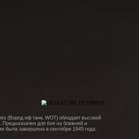
nks (Ворлд оф танк, WOT) обладает высокой
. Предназначен для боя на ближней и
ми была завершена в сентябре 1945 года.