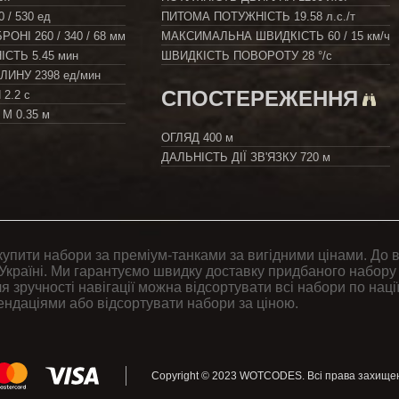
0 / 530 ед
ПИТОМА ПОТУЖНІСТЬ
19.58 л.с./т
БРОНІ
260 / 340 / 68 мм
МАКСИМАЛЬНА ШВИДКІСТЬ
60 / 15 км/ч
НІСТЬ
5.45 мин
ШВИДКІСТЬ ПОВОРОТУ
28 °/с
ИЛИНУ
2398 ед/мин
СПОСТЕРЕЖЕННЯ
Я
2.2 с
0 М
0.35 м
ОГЛЯД
400 м
ДАЛЬНІСТЬ ДІЇ ЗВ'ЯЗКУ
720 м
купити набори за преміум-танками за вигідними цінами. До 
Україні. Ми гарантуємо швидку доставку придбаного набору
я зручності навігації можна відсортувати всі набори по нації
ендаціями або відсортувати набори за ціною.
Copyright © 2023
WOTCODES
. Всі права захищен