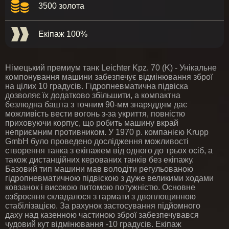
3500 золота
Екіпаж 100%
Німецький премиум танк Leichter Kpz. 70 (K) - Унікальне
компонування машини забезпечує відмінювання зброї
на цілих 10 градусів. Гідропневматична підвіска
дозволяє їх додатково збільшити, а компактна
безлюдна башта з точним 90-мм знаряддям дає
можливість вести вогонь з-за укриття, повністю
приховуючи корпус, що робить машину вкрай
неприємним противником. У 1970 р. компанією Krupp
GmbH було проведено дослідження можливості
створення танка з екіпажем від одного до трьох осіб, а
також дистанційних керованих танків без екіпажу.
Базовий тип машини мав володіти регульованою
гідропневматичною підвіскою з дуже великими ходами
ковзанок і високою питомою потужністю. Основне
озброєння складалося з гармати з двоплощинною
стабілізацією. За рахунок застосування підйомного
даху над казенною частиною зброї забезпечувався
чудовий кут відмінювання -10 градусів. Екіпаж