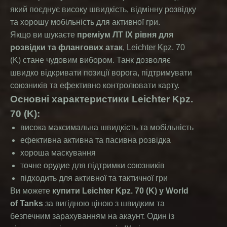
який поєднує високу швидкість, відмінну розвідку
та хорошу мобільність для активної гри.
Якщо ви шукаєте
преміум ЛТ IX рівня для
розвідки та флангових атак
, Leichter Kpz. 70
(K) стане чудовим вибором. Танк дозволяє
швидко відкривати позиції ворога, підтримувати
союзників та ефективно контролювати карту.
Основні характеристики Leichter Kpz.
70 (K):
висока максимальна швидкість та мобільність
ефективна активна та пасивна розвідка
хороша маскування
точне орудие для підтримки союзників
підходить для активної та тактичної гри
Ви можете
купити Leichter Kpz. 70 (K) у World
of Tanks
за вигідною ціною з швидким та
безпечним зарахуванням на акаунт. Один із