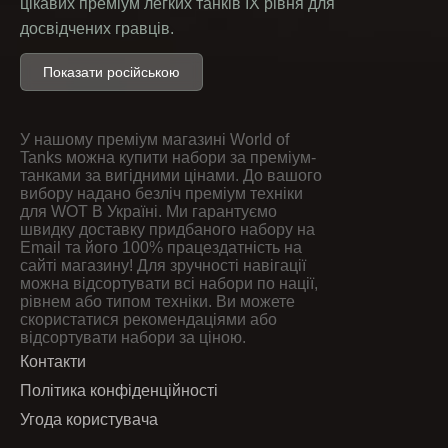
цікавих преміум легких танків IX рівня для
досвідчених гравців.
Купить Leichter Kpz. 70 (K) —
Показати російською
премиум лёгкий танк IX
уровня World of Tanks
У нашому преміум магазині World of
Tanks можна купити набори за преміум-
Leichter Kpz. 70 (K)
— немецкий премиум лёгкий
танками за вигідними цінами. До вашого
танк IX уровня в игре «Мир танков», сочетающий
вибору надано безліч преміум техніки
для WOT В Україні. Ми гарантуємо
высокую скорость, отличную разведку и
швидку доставку придбаного набору на
хорошую мобильность.
Email та його 100% працездатність на
сайті магазину! Для зручності навігації
Если вам нужен
премиум ЛТ IX уровня для
можна відсортувати всі набори по нації,
разведки и фланговых атак
, Leichter Kpz. 70
рівнем або типом техніки. Ви можете
(K) станет отличным выбором. Танк позволяет
скористатися рекомендаціями або
відсортувати набори за ціною.
быстро открывать позиции противника,
Контакти
поддерживать союзников и контролировать
Політика конфіденційності
карту.
Преимущества Leichter Kpz. 70 (K):
Угода користувача
высокая максимальная скорость