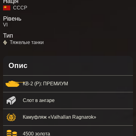
Нація
СССР
Рівень
VI
Тип
Тяжелые танки
Опис
КВ-2 (Р): ПРЕМИУМ
Слот в ангаре
Камуфляж «Valhallan Ragnarok»
4500 золота