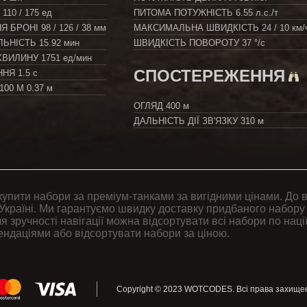
/ 110 / 175 ед
ПИТОМА ПОТУЖНІСТЬ
6.55 л.с./т
Я БРОНІ
98 / 126 / 38 мм
МАКСИМАЛЬНА ШВИДКІСТЬ
24 / 10 км/
ЛЬНІСТЬ
15.92 мин
ШВИДКІСТЬ ПОВОРОТУ
37 °/с
ХВИЛИНУ
1751 ед/мин
СПОСТЕРЕЖЕННЯ
ННЯ
1.5 с
100 М
0.37 м
ОГЛЯД
400 м
ДАЛЬНІСТЬ ДІЇ ЗВ'ЯЗКУ
310 м
купити набори за преміум-танками за вигідними цінами. До 
Україні. Ми гарантуємо швидку доставку придбаного набору
я зручності навігації можна відсортувати всі набори по нації
ендаціями або відсортувати набори за ціною.
Copyright © 2023
WOTCODES
. Всі права захищен