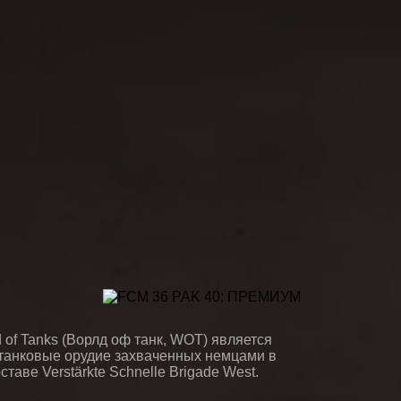
of Tanks (Ворлд оф танк, WOT) является
танковые орудие захваченных немцами в
аве Verstärkte Schnelle Brigade West.