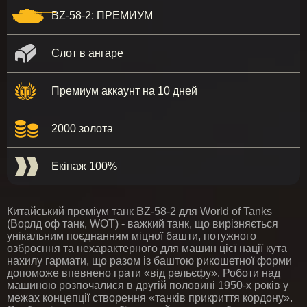
BZ-58-2: ПРЕМИУМ
Слот в ангаре
Премиум аккаунт на 10 дней
2000 золота
Екіпаж 100%
Китайський преміум танк BZ-58-2 для World of Tanks
(Ворлд оф танк, WOT) - важкий танк, що вирізняється
унікальним поєднанням міцної башти, потужного
озброєння та нехарактерного для машин цієї нації кута
нахилу гармати, що разом із баштою рикошетної форми
допоможе впевнено грати «від рельєфу». Роботи над
машиною розпочалися в другій половині 1950-х років у
межах концепції створення «танків прикриття кордону».