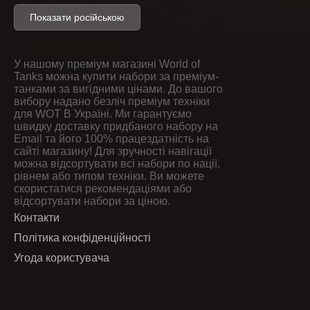
Купить BZ-58-2 — премиум
Показати російською
тяжёлый танк IX уровня
(Китай) World of Tanks
У нашому преміум магазині World of
Tanks можна купити набори за преміум-
BZ-58-2
— китайский премиум тяжёлый танк IX
танками за вигідними цінами. До вашого
уровня в игре «Мир танков», известный мощной
вибору надано безліч преміум техніки
для WOT В Україні. Ми гарантуємо
бронёй и высоким разовым уроном.
швидку доставку придбаного набору на
Машина создана для
агрессивного геймплея и
Email та його 100% працездатність на
сайті магазину! Для зручності навігації
боёв на передовой
. Благодаря прочной
можна відсортувати всі набори по нації,
лобовой броне и мощной пушке танк способен
рівнем або типом техніки. Ви можете
выдерживать сильный огонь противника и
скористатися рекомендаціями або
відсортувати набори за ціною.
эффективно уничтожать врагов в ближнем бою.
Контакти
Преимущества BZ-58-2:
Політика конфіденційності
мощная лобовая броня корпуса и башни
Угода користувача
высокий разовый урон
большой запас прочности
эффективен в ближнем бою