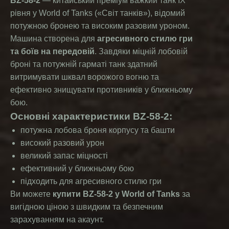
BZ-58-2
— китайський преміум важкий танк IX
рівня у World of Tanks («Світ танків»), відомий
потужною бронею та високим разовим уроном.
Машина створена для
агресивного стилю гри
та боїв на передовій
. Завдяки міцній лобовій
броні та потужній гарматі танк здатний
витримувати шквал ворожого вогню та
ефективно знищувати противників у ближньому
бою.
Основні характеристики BZ-58-2:
потужна лобова броня корпусу та башти
високий разовий урон
великий запас міцності
ефективний у ближньому бою
підходить для агресивного стилю гри
Ви можете
купити BZ-58-2 у World of Tanks
за
вигідною ціною з швидким та безпечним
зарахуванням на акаунт.