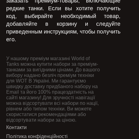
заказать премиум-товары, включающие
редкие танки. Если вы хотите получить
код, выбирайте необходимый товар,
добавляйте в корзину и следуйте
приведенным инструкциям, чтобы получить
его.
У нашому преміум магазині World of
Tanks можна купити набори за преміум-
танками за вигідними цінами. До вашого
вибору надано безліч преміум техніки
для WOT В Україні. Ми гарантуємо
швидку доставку придбаного набору на
Email та його 100% працездатність на
сайті магазину! Для зручності навігації
можна відсортувати всі набори по нації,
рівнем або типом техніки. Ви можете
скористатися рекомендаціями або
відсортувати набори за ціною.
Контакти
Політика конфіденційності