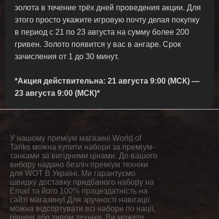
золота в течение трёх дней проведения акции. Для
этого просто укажите игровую почту делая покупку
в период с 21 по 23 августа на сумму более 200
гривен. Золото появится у вас в ангаре. Срок
зачисления от 1 до 30 минут.
*Акция действительна: 21 августа 9:00 (МСК) —
23 августа 9:00 (МСК)*
У нашому преміум магазині World of
Tanks можна купити набори за преміум-
танками за вигідними цінами. До вашого
вибору надано безліч преміум техніки
для WOT В Україні. Ми гарантуємо
швидку доставку придбаного набору на
Email та його 100% працездатність на
сайті магазину! Для зручності навігації
можна відсортувати всі набори по нації,
рівнем або типом техніки. Ви можете